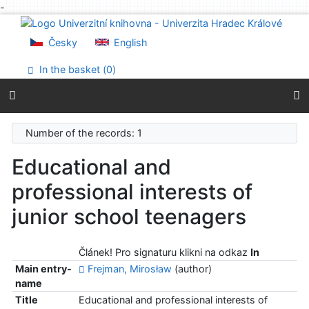
-
Go to content
Go to menu
Česky
English
Accessibility declaration
In the basket (
0
)
Number of the records: 1
Educational and
professional interests of
junior school teenagers
Článek! Pro signaturu klikni na odkaz
In
Main entry-
Frejman, Mirosław
(author)
name
Title
Educational and professional interests of