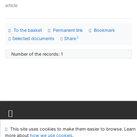
article
To the basket
Permanent link
Bookmark
Selected documents
Share
Number of the records: 1
Site map
Accessibility
Privacy
OpenSearch module
This site uses cookies to make them easier to browse. Learn
Feedback form
Cookie settings
more about
how we use cookies
.