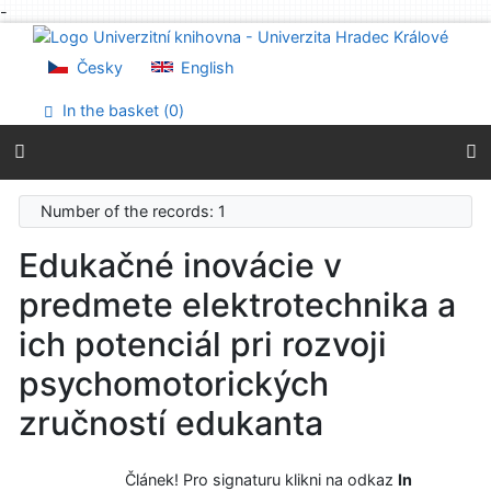
-
Go to content
Go to menu
Česky
English
Accessibility declaration
In the basket (
0
)
Number of the records: 1
Edukačné inovácie v
predmete elektrotechnika a
ich potenciál pri rozvoji
psychomotorických
zručností edukanta
Článek! Pro signaturu klikni na odkaz
In