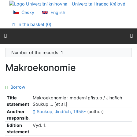
Go to content
Go to menu
Česky
English
Accessibility declaration
In the basket (
0
)
Number of the records: 1
Makroekonomie
Borrow
Title
Makroekonomie : moderní přístup / Jindřich
statement
Soukup ... [et al.]
Another
Soukup, Jindřich, 1955-
(author)
responsib.
Edition
Vyd. 1.
statement