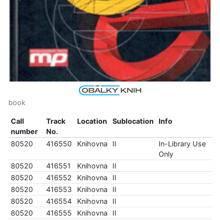
book
Call
Track
Location
Sublocation
Info
number
No.
80520
416550
Knihovna
II
In-Library Use
Only
80520
416551
Knihovna
II
80520
416552
Knihovna
II
80520
416553
Knihovna
II
80520
416554
Knihovna
II
80520
416555
Knihovna
II