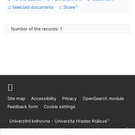
Selected documents
Share
Number of the records: 1
Site map
Accessibility
Privacy
OpenSearch module
Feedback form
Cookie settings
Univerzitní knihovna - Univerzita Hradec Králové
©1993-2026
IPAC
v.4.8.63a
-
Cosmotron Slovakia, s.r.o.