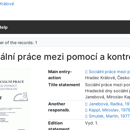
Help
r of the records: 1
ální práce mezi pomocí a kontr
Main entry-
Sociální práce mezi 
action
Hradec Králové, Česko
Title statement
Sociální práce mezi po
Hradecké dny sociální 
Janebová, Miroslav Kap
Another
Janebová, Radka, 1
responsib.
Kappl, Miroslav, 197
Smutek, Martin, 1977
Edition
Vyd. 1.
statement