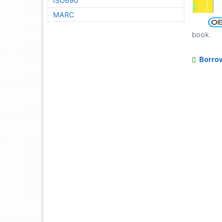
ISO690
MARC
book
Borro