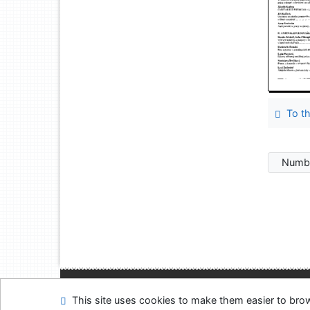
To th
Numbe
Site map
Accessibi
This site uses cookies to make them easier to br