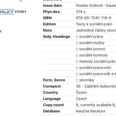
Issue data
Hradec Králové : Gau
Phys.des.
374 s.
ISBN
978-80-7041-118-6
Edition
Texty k sociální práci
Note
Jednotlivé články sbo
w
Subj. Headings
sociální práce
sociální služby
sociální pomoc
sociální kontrola
metody sociální prác
sociální pracovníci
sociální pracovník a k
Form, Genre
sborníky
Conspect
36 - Zajištění duševníc
Country
Česko
Language
Czech
Copy count
9, currently available 8,
Database
Naučná literatura