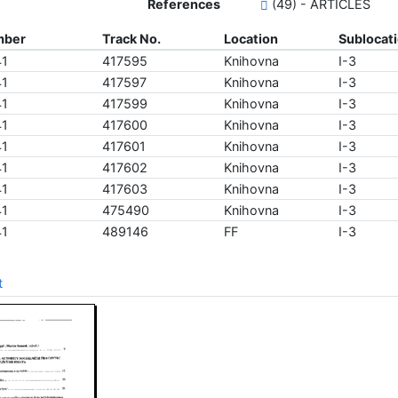
References
(49) - ARTICLES
mber
Track No.
Location
Sublocat
41
417595
Knihovna
I-3
41
417597
Knihovna
I-3
41
417599
Knihovna
I-3
41
417600
Knihovna
I-3
41
417601
Knihovna
I-3
41
417602
Knihovna
I-3
41
417603
Knihovna
I-3
41
475490
Knihovna
I-3
41
489146
FF
I-3
t