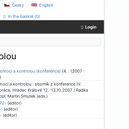
Česky
English
In the basket (
0
)
Login
olou
pomocí a kontrolou (konference)
(4. : (2007 :
)
mocí a kontrolou : sborník z konference IV.
práce, Hradec Králové 12.-13.10.2007 / Radka
pl, Martin Smutek (eds.)
972-
(editor)
6-
(editor)
-
(editor)