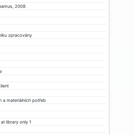
deamus, 2008
rníku zpracovány
e
lient
h a materiálních potřeb
 at library only 1