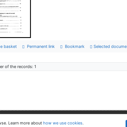
e basket
Permanent link
Bookmark
Selected docume
r of the records: 1
lity
Privacy
OpenSearch module
owse. Learn more about
how we use cookies
.
©1993-