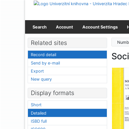
Go to content
Go to menu
Accessibility declaration
Search
Account
Account Settings
Related sites
Numbe
Soci
Record detail
Send by e-mail
Export
New query
Display formats
Short
Detailed
ISBD full