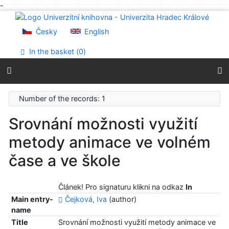
-
Go to content
Go to menu
Česky
English
Accessibility declaration
In the basket (
0
)
Number of the records: 1
Srovnání možnosti využití
metody animace ve volném
čase a ve škole
Článek! Pro signaturu klikni na odkaz
In
Main entry-
Čejková, Iva
(author)
name
Title
Srovnání možnosti využití metody animace ve