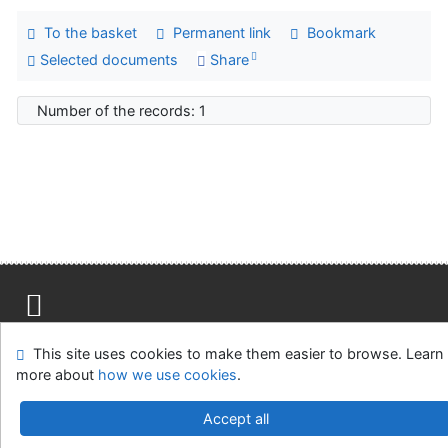
To the basket
Permanent link
Bookmark
Selected documents
Share
Number of the records: 1
Site map
Accessibility
Privacy
OpenSearch module
This site uses cookies to make them easier to browse. Learn
Feedback form
Cookie settings
more about
how we use cookies
.
Univerzitní knihovna - Univerzita Hradec Králové
Accept all
©1993-2026
IPAC
v.4.8.63a
-
Cosmotron Slovakia, s.r.o.