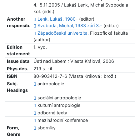
4.-5.11.2005 / Lukáš Lenk, Michal Svoboda a
kol. (eds.)
Another
Lenk, Lukáš, 1980-
(editor)
responsib.
Svoboda, Michal, 1983 září 3.-
(editor)
Západočeská univerzita.
Filozofická fakulta
(author)
Edition
1. vyd.
statement
Issue data
Ústí nad Labem : Vlasta Králová, 2006
Phys.des.
219 s. : il.
ISBN
80-903412-7-6 (Vlasta Králová : brož.)
Subj.
antropologie
Headings
sociální antropologie
kulturní antropologie
odborné texty
mezinárodní konference
Form,
sborníky
Genre