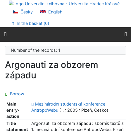
Go to content
Go to menu
Česky
English
Accessibility declaration
In the basket (
0
)
Number of the records: 1
Argonauti za obzorem
západu
Borrow
Main
Mezinárodní studentská konference
entry-
AntropoWebu
(1. : 2005 : Plzeň, Česko)
action
Title
Argonauti za obzorem západu : sborník textů z
statement
1. mezinárodní konference AntropoWebu, Plzeň