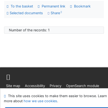
To the basket
Permanent link
Bookmark
Selected documents
Share
Number of the records: 1
Site map
Accessibility
Privacy
OpenSearch module
Feedback form
Cookie settings
This site uses cookies to make them easier to browse. Learn
more about
how we use cookies
.
Univerzitní knihovna - Univerzita Hradec Králové