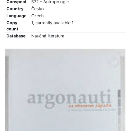
Conspect
572 - Antropologie
Country
Česko
Language
Czech
Copy
1, currently available 1
count
Database
Naučná literatura