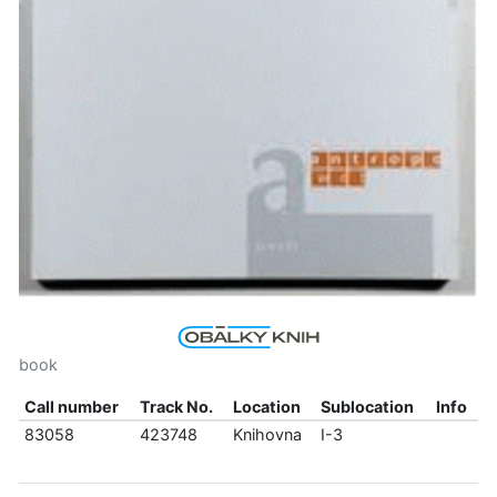
book
Call number
Track No.
Location
Sublocation
Info
83058
423748
Knihovna
I-3