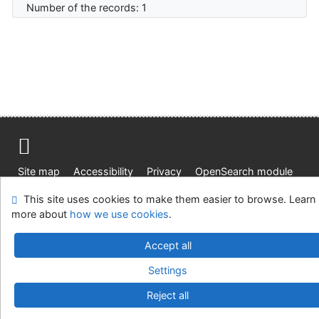
Number of the records: 1
Site map
Accessibility
Privacy
OpenSearch module
Feedback form
Cookie settings
This site uses cookies to make them easier to browse. Learn
more about
how we use cookies
.
Univerzitní knihovna - Univerzita Hradec Králové
Accept all
©1993-2026
IPAC
v.4.8.63a
-
Cosmotron Slovakia, s.r.o.
Settings
Reject all