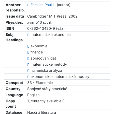
Another
Fackler, Paul L.
(author)
responsib.
Issue data
Cambridge : MIT Press, 2002
Phys.des.
xviii, 510 s. : il.
ISBN
0-262-13420-9 (váz.)
Subj.
matematická ekonomie
Headings
ekonomie
finance
zpracování dat
matematické metody
numerická analýza
ekonomicko-matematické modely
Conspect
33 - Ekonomie
Country
Spojené státy americké
Language
English
Copy
1, currently available 0
count
Database
Naučná literatura