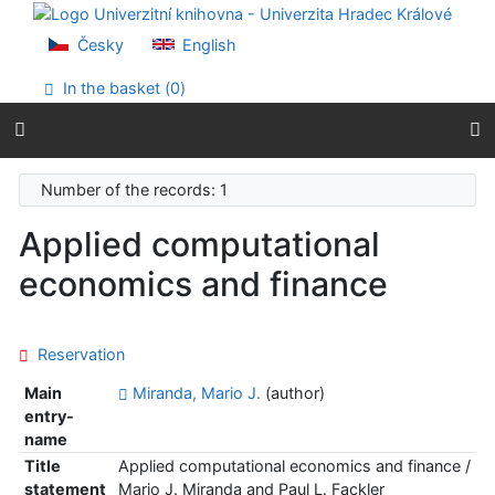
Go to content
Go to menu
Česky
English
Accessibility declaration
In the basket (
0
)
Number of the records: 1
Applied computational
economics and finance
Reservation
Main
Miranda, Mario J.
(author)
entry-
name
Title
Applied computational economics and finance /
statement
Mario J. Miranda and Paul L. Fackler