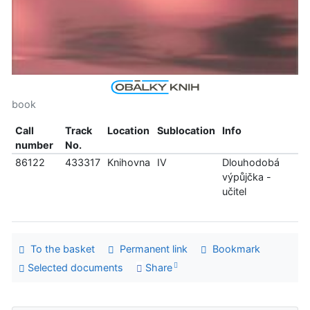
book
Call
Track
Location
Sublocation
Info
number
No.
86122
433317
Knihovna
IV
Dlouhodobá
výpůjčka -
učitel
To the basket
Permanent link
Bookmark
Selected documents
Share