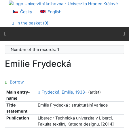
Go to content
Go to menu
Česky
English
Accessibility declaration
In the basket (
0
)
Number of the records: 1
Emilie Frydecká
Borrow
Main entry-
Frydecká, Emilie, 1938-
(artist)
name
Title
Emilie Frydecká : strukturální variace
statement
Publication
Liberec : Technická univerzita v Liberci,
Fakulta textilní, Katedra designu, [2014]