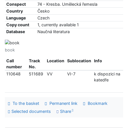
Conspect
74 - Kresba. Umělecká řemesla
Country
Česko
Language
Czech
Copy count
1, currently available 1
Database
Naučná literatura
book
Call
Track
Location
Sublocation
Info
number
No.
110648
511689
VV
VI-7
k dispozici na
katedře
To the basket
Permanent link
Bookmark
Selected documents
Share