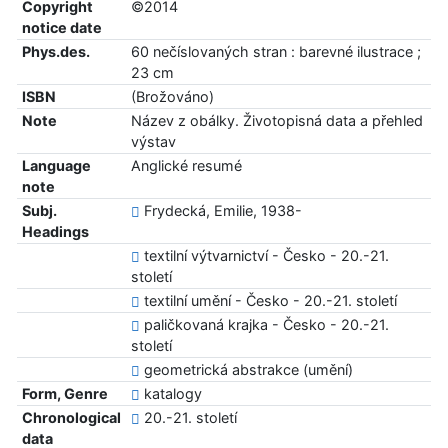
Copyright
©2014
notice date
Phys.des.
60 nečíslovaných stran : barevné ilustrace ;
23 cm
ISBN
(Brožováno)
Note
Název z obálky. Životopisná data a přehled
výstav
Language
Anglické resumé
note
Subj.
Frydecká, Emilie, 1938-
Headings
textilní výtvarnictví - Česko - 20.-21.
století
textilní umění - Česko - 20.-21. století
paličkovaná krajka - Česko - 20.-21.
století
geometrická abstrakce (umění)
Form, Genre
katalogy
Chronological
20.-21. století
data