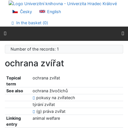
Go to content
Go to menu
Česky
English
Accessibility declaration
In the basket (
0
)
Number of the records: 1
ochrana zvířat
Topical
ochrana zvířat
term
See also
ochrana živočichů
pokusy na zvířatech
týrání zvířat
(g) práva zvířat
Linking
animal welfare
entry