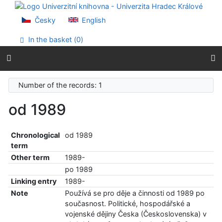
Go to content
Go to menu
Česky
English
Accessibility declaration
In the basket (
0
)
Number of the records: 1
od 1989
Chronological
od 1989
term
Other term
1989-
po 1989
Linking entry
1989-
Note
Používá se pro děje a činnosti od 1989 po
současnost. Politické, hospodářské a
vojenské dějiny Česka (Československa) v