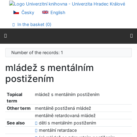
Go to content
Go to menu
Česky
English
Accessibility declaration
In the basket (
0
)
Number of the records: 1
mládež s mentálním
postižením
Topical
mládež s mentálním postižením
term
Other term
mentálně postižená mládež
mentálně retardovaná mládež
See also
děti s mentálním postižením
mentální retardace