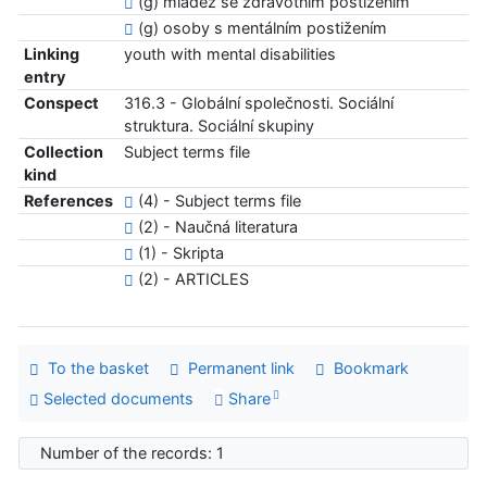
(g) mládež se zdravotním postižením
(g) osoby s mentálním postižením
Linking
youth with mental disabilities
entry
Conspect
316.3 - Globální společnosti. Sociální
struktura. Sociální skupiny
Collection
Subject terms file
kind
References
(4) - Subject terms file
(2) - Naučná literatura
(1) - Skripta
(2) - ARTICLES
To the basket
Permanent link
Bookmark
Selected documents
Share
Number of the records: 1