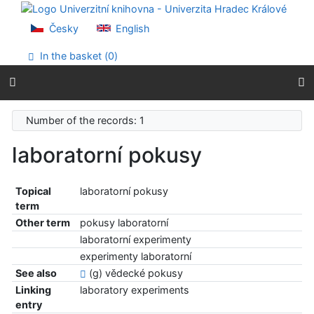
Go to content
Go to menu
Česky
English
Accessibility declaration
In the basket (
0
)
Number of the records: 1
laboratorní pokusy
Topical
laboratorní pokusy
term
Other term
pokusy laboratorní
laboratorní experimenty
experimenty laboratorní
See also
(g) vědecké pokusy
Linking
laboratory experiments
entry