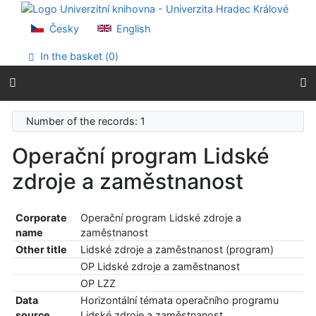
Go to content
Go to menu
Česky
English
Accessibility declaration
In the basket (
0
)
Number of the records: 1
Operační program Lidské
zdroje a zaměstnanost
Corporate
Operační program Lidské zdroje a
name
zaměstnanost
Other title
Lidské zdroje a zaměstnanost (program)
OP Lidské zdroje a zaměstnanost
OP LZZ
Data
Horizontální témata operačního programu
source
Lidské zdroje a zaměstnanost