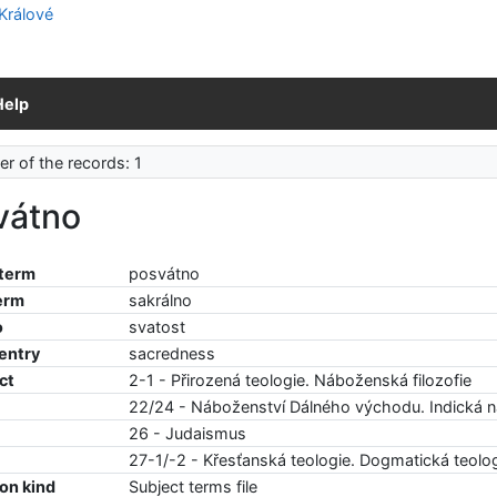
Help
r of the records: 1
vátno
 term
posvátno
erm
sakrálno
o
svatost
 entry
sacredness
ct
2-1 - Přirozená teologie. Náboženská filozofie
22/24 - Náboženství Dálného východu. Indická 
26 - Judaismus
27-1/-2 - Křesťanská teologie. Dogmatická teolo
ion kind
Subject terms file