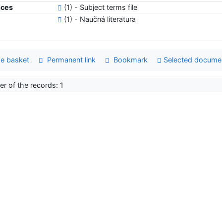
nces
(1) - Subject terms file
(1) - Naučná literatura
e basket
Permanent link
Bookmark
Selected docume
r of the records: 1