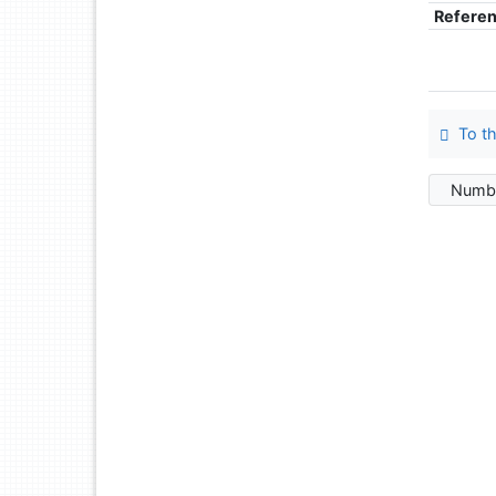
Refere
To th
Numbe