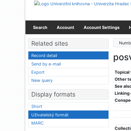
Go to content
Go to menu
Accessibility declaration
Search
Account
Account Settings
Related sites
Numbe
pos
Record detail
Send by e-mail
Export
Topical
Other t
New query
See als
Linking
Display formats
Conspe
Short
Uživatelský formát
MARC
Collect