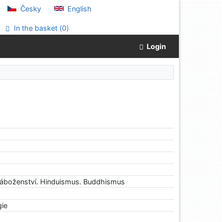
Česky
English
In the basket (
0
)
Login
náboženství. Hinduismus. Buddhismus
gie