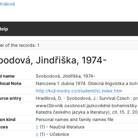
Help
r of the records: 1
odová, Jindřiška, 1974-
l name
Svobodová, Jindřiška, 1974-
hical Note
Narozena 1. dubna 1974. Obecná lingvistka a boh
http://kcjl.modry.cz/studenti/sl_index.htm
urce entry
Hradilová, D. - Svobodová, J.: Survival Czech : 
www(Slovník osobností jazkovědné bohemistiky - 
Katedra českého jazyka a literatury), cit. 15. 2. 2
ion kind
Personal names and family names file
nces
(1) - Naučná literatura
(1) - Učebnice