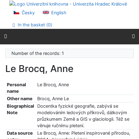
Go to content
Go to menu
Česky
English
Accessibility declaration
In the basket (
0
)
Number of the records: 1
Le Brocq, Anne
Personal
Le Brocq, Anne
name
Other name
Brocq, Anne Le
Biographical
Docentka fyzické geografie, zabývá se
Note
modelováním ledových příkrovů, dálkovým
průzkumem Země a GIS v glaciologii. Též se
věnuje ručnímu pletení.
Data source
Le Brocq, Anne: Pletení inspirované přírodou,