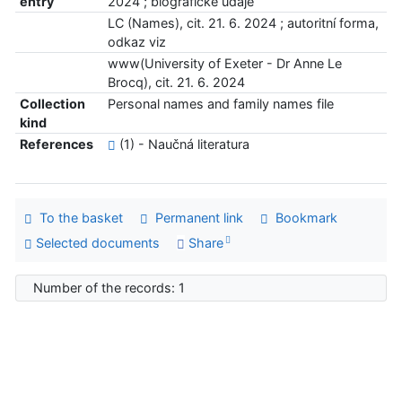
entry
2024 ; biografické údaje
LC (Names), cit. 21. 6. 2024 ; autoritní forma,
odkaz viz
www(University of Exeter - Dr Anne Le
Brocq), cit. 21. 6. 2024
Collection
Personal names and family names file
kind
References
(1) - Naučná literatura
To the basket
Permanent link
Bookmark
Selected documents
Share
Number of the records: 1