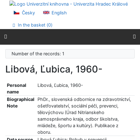
Go to content
Go to menu
Česky
English
Accessibility declaration
In the basket (
0
)
Number of the records: 1
Libová, Ľubica, 1960-
Personal
Libová, Ľubica, 1960-
name
Biographical
PhDr., slovenská odbornice na zdravotnictví,
Note
ošetřovatelství, sociální péči, prevenci,
tělovýchovu (Úrad Nitrianskeho
samosprávneho kraja, odbor školstva,
mládeže, športu a kultúry). Publikace z
oboru.
Data source
Libová Ľubica: Pohyb v prevencii