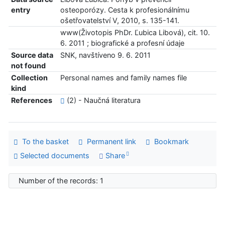
entry
osteoporózy. Cesta k profesionálnímu
ošetřovatelství V, 2010, s. 135-141.
www(Životopis PhDr. Ľubica Libová), cit. 10.
6. 2011 ; biografické a profesní údaje
Source data
SNK, navštíveno 9. 6. 2011
not found
Collection
Personal names and family names file
kind
References
(2) - Naučná literatura
To the basket
Permanent link
Bookmark
Selected documents
Share
Number of the records: 1