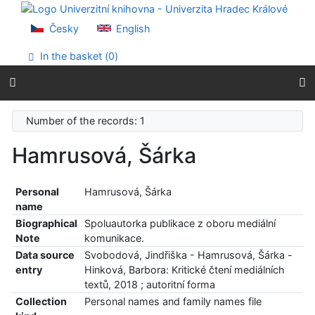
Go to content
Go to menu
Česky
English
Accessibility declaration
In the basket (
0
)
Number of the records: 1
Hamrusová, Šárka
Personal
Hamrusová, Šárka
name
Biographical
Spoluautorka publikace z oboru mediální
Note
komunikace.
Data source
Svobodová, Jindřiška - Hamrusová, Šárka -
entry
Hinková, Barbora: Kritické čtení mediálních
textů, 2018 ; autoritní forma
Collection
Personal names and family names file