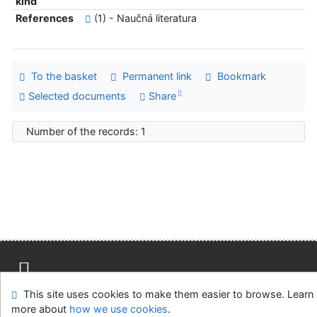
kind
References
(1) - Naučná literatura
To the basket
Permanent link
Bookmark
Selected documents
Share
Number of the records: 1
This site uses cookies to make them easier to browse. Learn
Site map
Accessibility
Privacy
OpenSearch module
more about
how we use cookies
.
Feedback form
Cookie settings