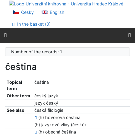
Go to content
Go to menu
Česky
English
Accessibility declaration
In the basket (
0
)
Number of the records: 1
čeština
Topical
čeština
term
Other term
český jazyk
jazyk český
See also
česká filologie
(h) hovorová čeština
(h) jazykové vlivy (české)
(h) obecná čeština