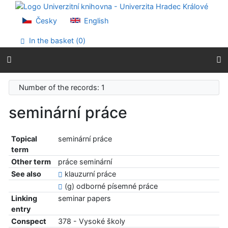
Go to content
Go to menu
Česky
English
Accessibility declaration
In the basket (
0
)
Number of the records: 1
seminární práce
Topical
seminární práce
term
Other term
práce seminární
See also
klauzurní práce
(g) odborné písemné práce
Linking
seminar papers
entry
Conspect
378 - Vysoké školy