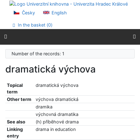
Go to content
Go to menu
Česky
English
Accessibility declaration
In the basket (
0
)
Number of the records: 1
dramatická výchova
Topical
dramatická výchova
term
Other term
výchova dramatická
dramika
výchovná dramatika
See also
(h) příběhové drama
Linking
drama in education
entry