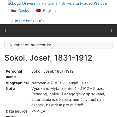
Go to content
Go to menu
Česky
English
Accessibility declaration
In the basket (
0
)
Number of the records: 1
Sokol, Josef, 1831-1912
Personal
Sokol, Josef, 1831-1912
name
Biographical
Narozen 4.7.1831 v Horním Jelení u
Note
Vysokého Mýta, zemřel 4.4.1912 v Praze.
Pedagog, politik. Pedagogický spisovatel,
autor učebnic dějepisu, němčiny, ruštiny a
čítanek, beletrista pro mládež.
Data source
PNP-LA
entry