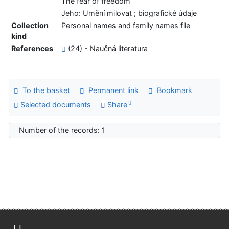
The fear of freedom
Jeho: Umění milovat ; biografické údaje
Collection
Personal names and family names file
kind
References
(24) - Naučná literatura
To the basket
Permanent link
Bookmark
Selected documents
Share
Number of the records: 1