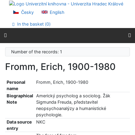
Go to content
Go to menu
Česky
English
Accessibility declaration
In the basket (
0
)
Number of the records: 1
Fromm, Erich, 1900-1980
Personal
Fromm, Erich, 1900-1980
name
Biographical
Americký psycholog a sociolog. Žák
Note
Sigmunda Freuda, představitel
neopsychoanalýzy a humanistické
psychologie.
Data source
NKC
entry