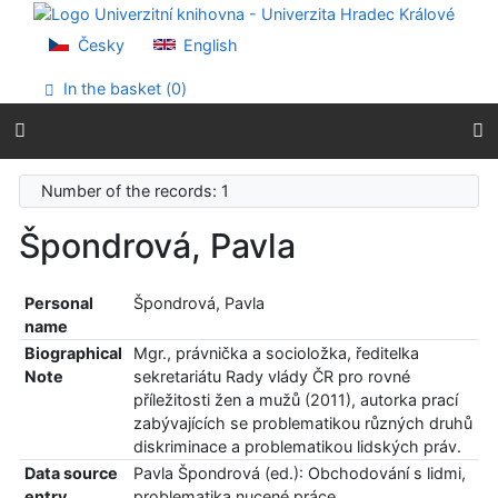
Go to content
Go to menu
Česky
English
Accessibility declaration
In the basket (
0
)
Number of the records: 1
Špondrová, Pavla
Personal
Špondrová, Pavla
name
Biographical
Mgr., právnička a socioložka, ředitelka
Note
sekretariátu Rady vlády ČR pro rovné
příležitosti žen a mužů (2011), autorka prací
zabývajících se problematikou různých druhů
diskriminace a problematikou lidských práv.
Data source
Pavla Špondrová (ed.): Obchodování s lidmi,
entry
problematika nucené práce