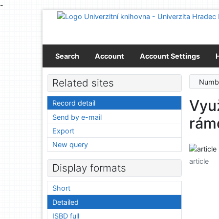
-
Go to content
Go to menu
Accessibility declaration
Search
Account
Account Settings
Related sites
Numbe
Vyu
Record detail
Send by e-mail
rámc
Export
New query
article
Display formats
Short
Detailed
ISBD full