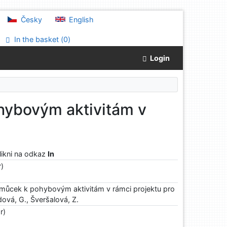
Česky
English
In the basket (
0
)
Login
hybovým aktivitám v
klikni na odkaz
In
r)
pomůcek k pohybovým aktivitám v rámci projektu pro
ová, G., Šveršalová, Z.
r)