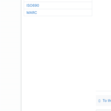
ISO690
MARC
To th