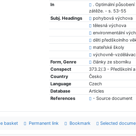
In
. Optimální působení
zátěže. - s. 53-55
Subj. Headings
pohybová výchova
tělesná výchova
environmentální vých
děti předškolního vě
mateřské školy
výchovně-vzdělávací
Form, Genre
články ze sborníku
Conspect
373.2/.3 - Předškolní 
Country
Česko
Language
Czech
Database
Articles
References
- Source document
e basket
Permanent link
Bookmark
Selected docume