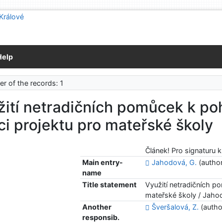
Help
r of the records: 1
žití netradičních pomůcek k po
i projektu pro mateřské školy
Článek! Pro signaturu 
Main entry-
Jahodová, G.
(autho
name
Title statement
Využití netradičních 
mateřské školy / Jahod
Another
Šveršalová, Z.
(autho
responsib.