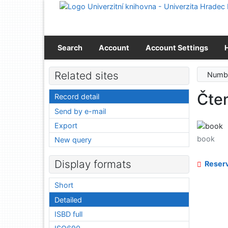
Go to content
Go to menu
Accessibility declaration
Search
Account
Account Settings
Related sites
Numbe
Čten
Record detail
Send by e-mail
Export
book
New query
Display formats
Reserv
Short
Detailed
ISBD full