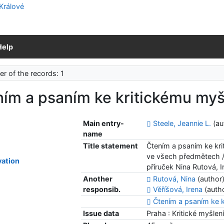
Help
r of the records: 1
ím a psaním ke kritickému myš
Main entry-
Steele, Jeannie L.
(au
name
Title statement
Čtením a psaním ke krit
ve všech předmětech / J
ation
příruček Nina Rutová, I
Another
Rutová, Nina
(author
responsib.
Věříšová, Irena
(auth
Čtením a psaním ke k
Issue data
Praha : Kritické myšlen