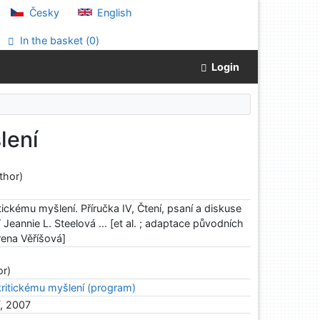
Česky
English
In the basket (
0
)
Login
lení
thor)
ickému myšlení. Příručka IV, Čtení, psaní a diskuse
eannie L. Steelová ... [et al. ; adaptace původních
rena Věříšová]
)
or)
ritickému myšlení (program)
í, 2007