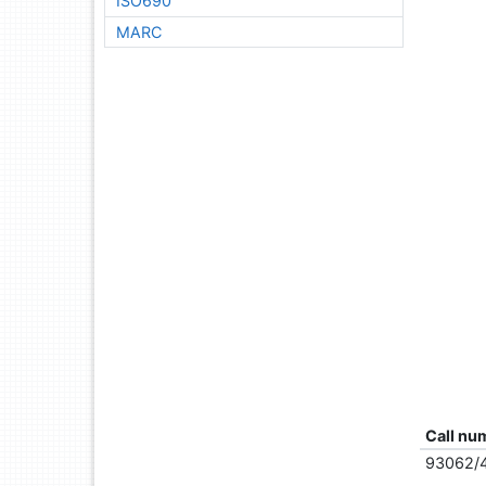
ISO690
MARC
Call nu
93062/