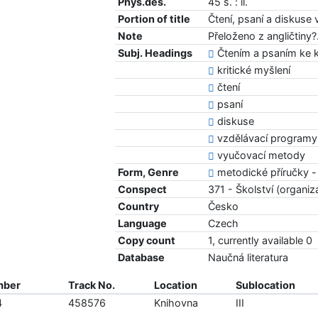
Phys.des.
45 s. : il.
Portion of title
Čtení, psaní a diskus
Note
Přeloženo z angličtin
Subj. Headings
Čtením a psaním ke k
kritické myšlení
čtení
psaní
diskuse
vzdělávací programy
vyučovací metody
Form, Genre
metodické příručky -
Conspect
371 - Školství (organiz
Country
Česko
Language
Czech
Copy count
1, currently available 0
Database
Naučná literatura
mber
Track No.
Location
Sublocation
4
458576
Knihovna
III