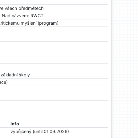
e ve všech předmětech
y?. Nad názvem: RWCT
ritickému myšlení (program)
 základní školy
ace)
Info
vypůjčený (until 01.09.2026)