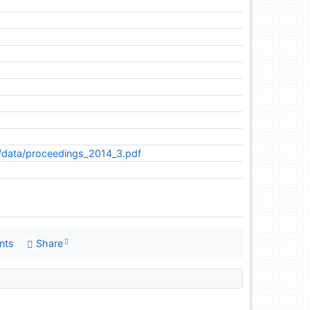
d/data/proceedings_2014_3.pdf
nts
Share