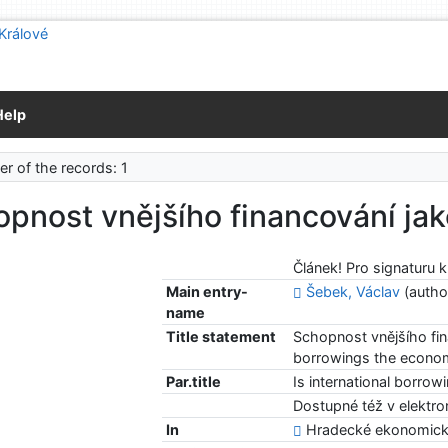
Help
r of the records: 1
opnost vnějšího financování j
Článek! Pro signaturu 
Main entry-
Šebek, Václav
(autho
name
Title statement
Schopnost vnějšího fin
borrowings the econom
Par.title
Is international borro
Dostupné též v elektr
In
Hradecké ekonomické