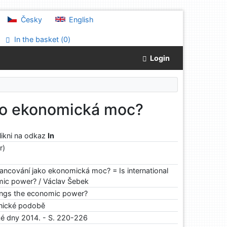
Česky
English
In the basket (
0
)
Login
ako ekonomická moc?
klikni na odkaz
In
r)
ancování jako ekonomická moc? = Is international
ic power? / Václav Šebek
wings the economic power?
onické podobě
 dny 2014. - S. 220-226