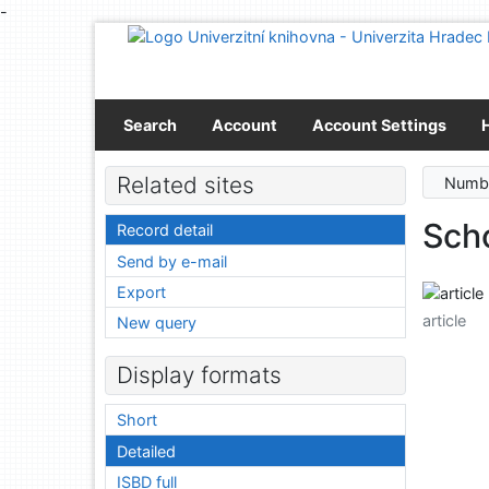
-
Go to content
Go to menu
Accessibility declaration
Search
Account
Account Settings
Related sites
Numbe
Sch
Record detail
Send by e-mail
Export
article
New query
Display formats
Short
Detailed
ISBD full