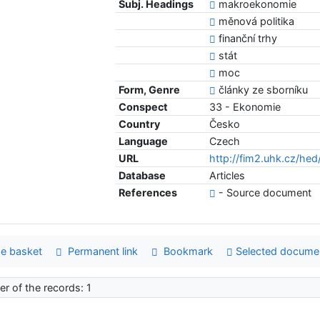
Subj. Headings
makroekonomie
měnová politika
finanční trhy
stát
moc
Form, Genre
články ze sborníku
Conspect
33 - Ekonomie
Country
Česko
Language
Czech
URL
http://fim2.uhk.cz/he
Database
Articles
References
- Source document
e basket
Permanent link
Bookmark
Selected docume
r of the records: 1