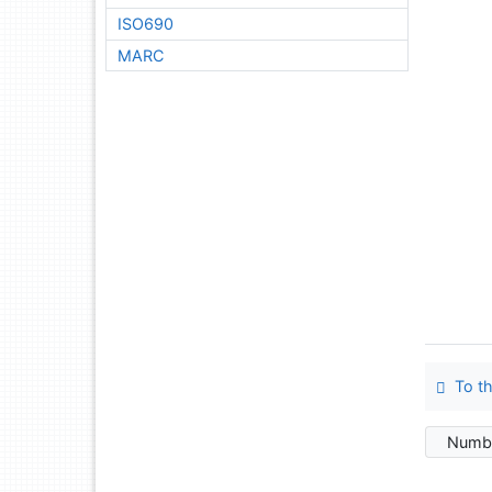
ISO690
MARC
To th
Numbe