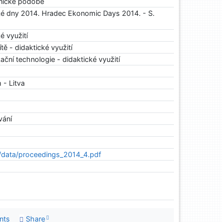
onické podobě
 dny 2014. Hradec Ekonomic Days 2014. - S.
é využití
ítě - didaktické využití
ční technologie - didaktické využití
- Litva
vání
d/data/proceedings_2014_4.pdf
nts
Share