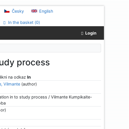
Česky
English
In the basket (
0
)
Login
tudy process
klikni na odkaz
In
e, Vilmante
(author)
ion in to study process / Vilmante Kumpikaite-
uoba
or)