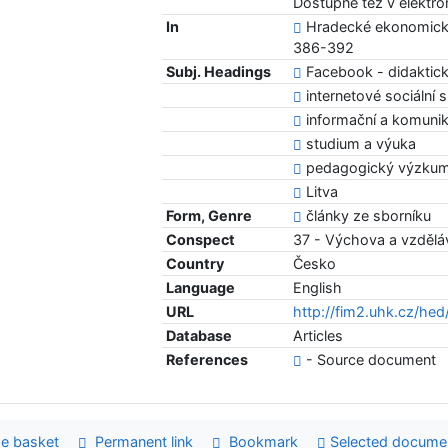
Dostupné též v elektr
In
Hradecké ekonomické
386-392
Subj. Headings
Facebook - didaktick
internetové sociální s
informační a komunika
studium a výuka
pedagogický výzkum 
Litva
Form, Genre
články ze sborníku
Conspect
37 - Výchova a vzdělá
Country
Česko
Language
English
URL
http://fim2.uhk.cz/he
Database
Articles
References
- Source document
e basket
Permanent link
Bookmark
Selected docume