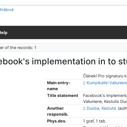
Help
r of the records: 1
book's implementation in to s
Článek! Pro signaturu 
Main entry-
Kumpikaite-Valiunien
name
Title statement
Facebook's implementat
Valiuniene, Kestutis D
Another
Duoba, Kestutis
(auth
responsib.
Phys.des.
1 graf, 1 tab.