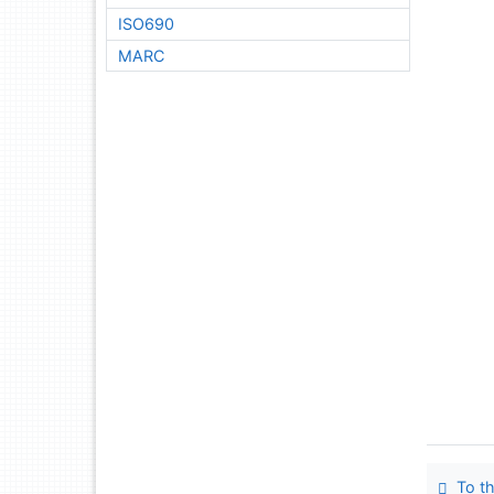
ISO690
MARC
To th