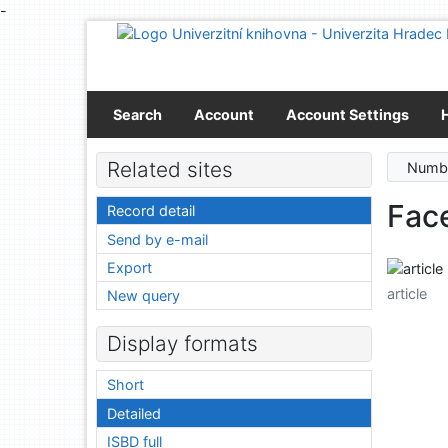
-
Go to content
Go to menu
Accessibility declaration
Search
Account
Account Settings
Related sites
Numbe
Face
Record detail
Send by e-mail
Export
article
New query
Display formats
Short
Detailed
ISBD full