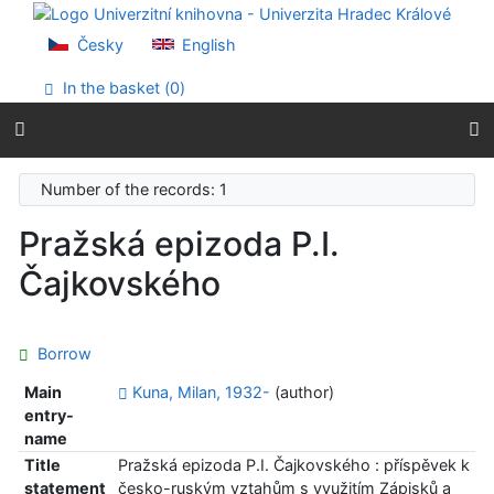
Go to content
Go to menu
Česky
English
Accessibility declaration
In the basket (
0
)
Number of the records: 1
Pražská epizoda P.I.
Čajkovského
Borrow
Main
Kuna, Milan, 1932-
(author)
entry-
name
Title
Pražská epizoda P.I. Čajkovského : příspěvek k
statement
česko-ruským vztahům s využitím Zápisků a