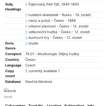
Subj.
Čajkovskij, Petr Il'jič, 1840-1893
Headings
hudební skladatelé - Rusko - 19. století
cesty a pobyt - Česko - 1888
církevní slavnosti - Česko - 12. století
velikonoční hudba - Česko - 12. století
duchovní hry - Česko - 12. století
Form,
studie
Genre
Conspect
78.01 - Muzikologie. Dějiny hudby
Country
Česko
Language
Czech
Copy
1, currently available 1
count
Database
Naučná literatura
book
Call number
Track No.
Location
Sublocation
Info