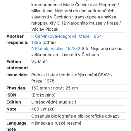
korespondence Marie Červinkové-Riegrové /
Milan Kuna. Nejstarší doklad velikonočních
slavností v Čechách : transkripce a analýza
rukopisu XIV D 12 Národního muzea v Praze /
Václav Plocek
Another
Červinková-Riegrová, Marie, 1854-
responsib.
1895
(other)
Plocek, Václav, 1923-2005.
Nejstarší doklad
velikonočních slavností v Čechách
Edition
Vydání 1.
statement
Issue data
Praha : Ústav teorie a dějin umění ČSAV v
Praze, 1978
Phys.des.
153 stran : noty ; 25 cm
ISBN
(Brožováno)
Edition
Uměnovědné studie ; 1
Note
400 výtisků
Obsahuje bibliografie a bibliografické odkazy
Language
Německá a ruské resumé
note