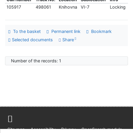
105917
498061
Knihovna
VI-7
Locking
To the basket
Permanent link
Bookmark
Selected documents
Share
Number of the records: 1
Site map
Accessibility
Privacy
OpenSearch module