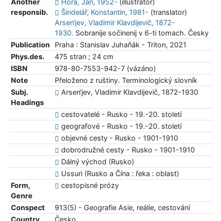
Another
Hora, Jan, 1952-
(illustrator)
responsib.
Šindelář, Konstantin, 1981-
(translator)
Arsen‘jev, Vladimir Klavdijevič, 1872-
1930.
Sobranije sočinenij v 6-ti tomach. Česky
Publication
Praha : Stanislav Juhaňák - Triton, 2021
Phys.des.
475 stran ; 24 cm
ISBN
978-80-7553-942-7 (vázáno)
Note
Přeloženo z ruštiny. Terminologický slovník
Subj.
Arsen‘jev, Vladimir Klavdijevič, 1872-1930
Headings
cestovatelé - Rusko - 19.-20. století
geografové - Rusko - 19.-20. století
objevné cesty - Rusko - 1901-1910
dobrodružné cesty - Rusko - 1901-1910
Dálný východ (Rusko)
Ussuri (Rusko a Čína : řeka : oblast)
Form,
cestopisné prózy
Genre
Conspect
913(5) - Geografie Asie, reálie, cestování
Country
Česko