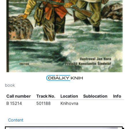
book
Call number
Track No.
Location
Sublocation
Info
B 15214
501188
Knihovna
Content