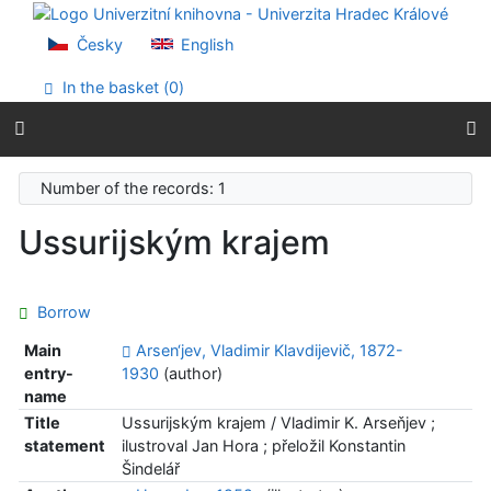
Go to content
Go to menu
Česky
English
Accessibility declaration
In the basket (
0
)
Number of the records: 1
Ussurijským krajem
Borrow
Main
Arsen‘jev, Vladimir Klavdijevič, 1872-
entry-
1930
(author)
name
Title
Ussurijským krajem / Vladimir K. Arseňjev ;
statement
ilustroval Jan Hora ; přeložil Konstantin
Šindelář