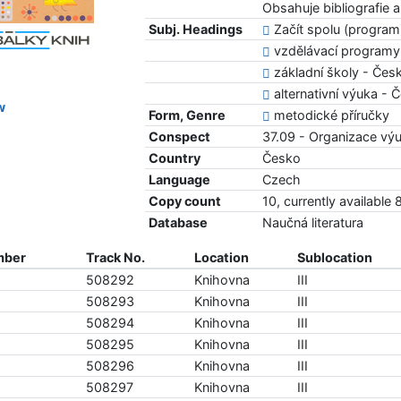
Obsahuje bibliografie a
Subj. Headings
Začít spolu (program
vzdělávací programy
základní školy - Čes
alternativní výuka - 
w
Form, Genre
metodické příručky
Conspect
37.09 - Organizace výu
Country
Česko
Language
Czech
Copy count
10, currently available 8
Database
Naučná literatura
mber
Track No.
Location
Sublocation
508292
Knihovna
III
508293
Knihovna
III
508294
Knihovna
III
508295
Knihovna
III
508296
Knihovna
III
508297
Knihovna
III