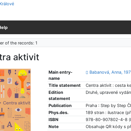
Help
r of the records: 1
ra aktivit
Main entry-
Babanová, Anna, 19
name
Title statement
Centra aktivit : cesta
Edition
Druhé, upravené vydán
statement
Publication
Praha : Step by Step 
Phys.des.
189 stran : ilustrace (
ISBN
978-80-907802-4-8 (
Note
Obsahuje QR kódy s př