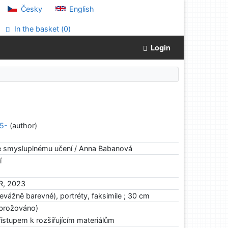
Česky
English
In the basket (
0
)
Login
75-
(author)
 ke smysluplnému učení / Anna Babanová
í
ČR, 2023
převážně barevné), portréty, faksimile ; 30 cm
brožováno)
ístupem k rozšiřujícím materiálům