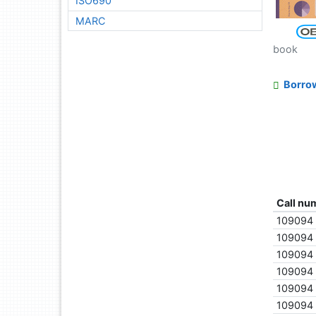
ISO690
MARC
book
Borro
Call nu
109094
109094
109094
109094
109094
109094