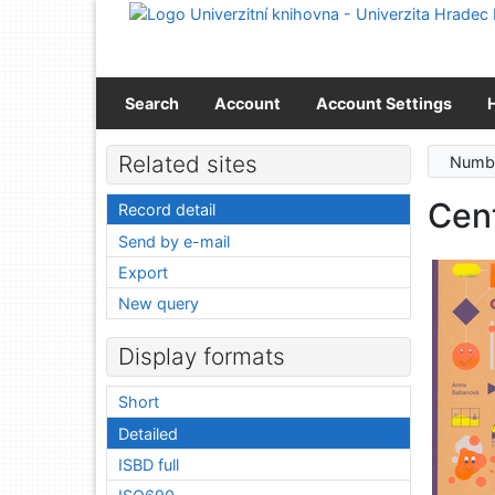
Go to content
Go to menu
Accessibility declaration
Search
Account
Account Settings
Related sites
Numbe
Cent
Record detail
Send by e-mail
Export
New query
Display formats
Short
Detailed
ISBD full