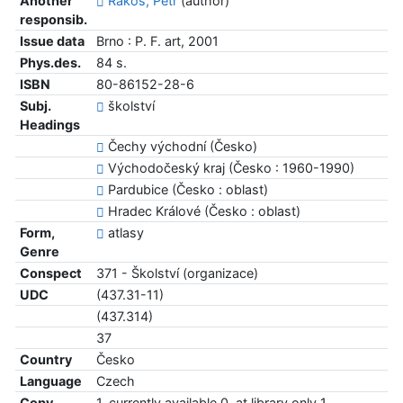
Another
Rákos, Petr
(author)
responsib.
Issue data
Brno : P. F. art, 2001
Phys.des.
84 s.
ISBN
80-86152-28-6
Subj.
školství
Headings
Čechy východní (Česko)
Východočeský kraj (Česko : 1960-1990)
Pardubice (Česko : oblast)
Hradec Králové (Česko : oblast)
Form,
atlasy
Genre
Conspect
371 - Školství (organizace)
UDC
(437.31-11)
(437.314)
37
Country
Česko
Language
Czech
Copy
1, currently available 0, at library only 1