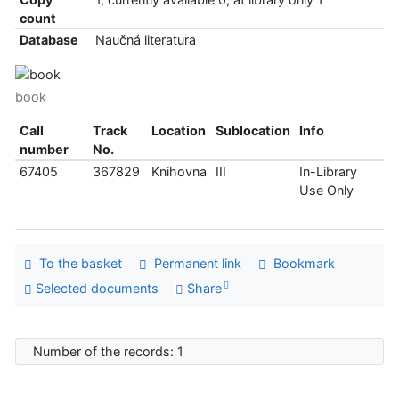
count
Database
Naučná literatura
book
Call
Track
Location
Sublocation
Info
number
No.
67405
367829
Knihovna
III
In-Library
Use Only
To the basket
Permanent link
Bookmark
Selected documents
Share
Number of the records: 1