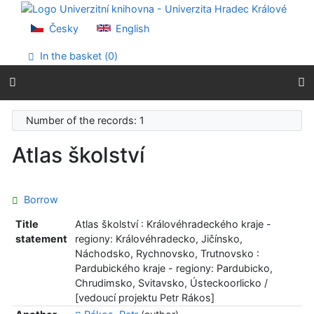
Go to content
Go to menu
Česky
English
Accessibility declaration
In the basket (
0
)
Number of the records: 1
Atlas školství
Borrow
Title
Atlas školství : Královéhradeckého kraje -
statement
regiony: Královéhradecko, Jičínsko,
Náchodsko, Rychnovsko, Trutnovsko :
Pardubického kraje - regiony: Pardubicko,
Chrudimsko, Svitavsko, Ústeckoorlicko /
[vedoucí projektu Petr Rákos]