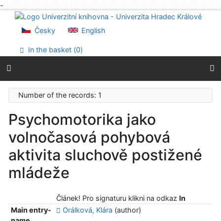
-
Go to content
Go to menu
Česky
English
Accessibility declaration
In the basket (
0
)
Number of the records: 1
Psychomotorika jako
volnočasová pohybová
aktivita sluchově postižené
mládeže
Článek! Pro signaturu klikni na odkaz
In
Main entry-
Orálková, Klára
(author)
name