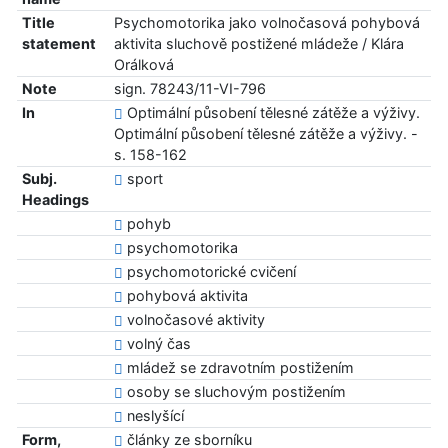
Title
Psychomotorika jako volnočasová pohybová
statement
aktivita sluchově postižené mládeže / Klára
Orálková
Note
sign. 78243/11-VI-796
In
Optimální působení tělesné zátěže a výživy.
Optimální působení tělesné zátěže a výživy. -
s. 158-162
Subj.
sport
Headings
pohyb
psychomotorika
psychomotorické cvičení
pohybová aktivita
volnočasové aktivity
volný čas
mládež se zdravotním postižením
osoby se sluchovým postižením
neslyšící
Form,
články ze sborníku