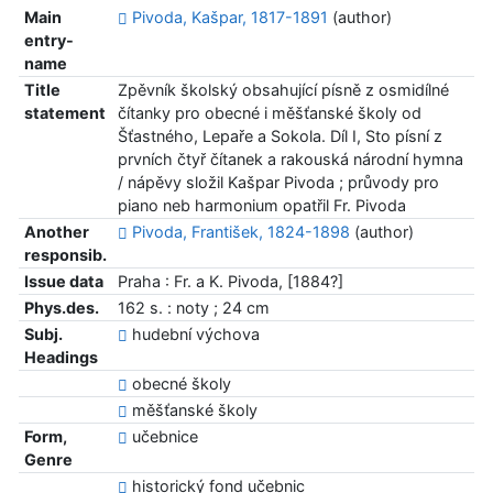
Main
Pivoda, Kašpar, 1817-1891
(author)
entry-
name
Title
Zpěvník školský obsahující písně z osmidílné
statement
čítanky pro obecné i měšťanské školy od
Šťastného, Lepaře a Sokola. Díl I, Sto písní z
prvních čtyř čítanek a rakouská národní hymna
/ nápěvy složil Kašpar Pivoda ; průvody pro
piano neb harmonium opatřil Fr. Pivoda
Another
Pivoda, František, 1824-1898
(author)
responsib.
Issue data
Praha : Fr. a K. Pivoda, [1884?]
Phys.des.
162 s. : noty ; 24 cm
Subj.
hudební výchova
Headings
obecné školy
měšťanské školy
Form,
učebnice
Genre
historický fond učebnic