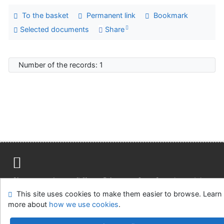
To the basket
Permanent link
Bookmark
Selected documents
Share
Number of the records: 1
Site map
Accessibility
Privacy
OpenSearch module
This site uses cookies to make them easier to browse. Learn
Feedback form
Cookie settings
more about
how we use cookies
.
Univerzitní knihovna - Univerzita Hradec Králové