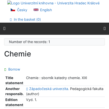
Go to content
Go to menu
Česky
English
Accessibility declaration
In the basket (
0
)
Number of the records: 1
Chemie
Borrow
Title
Chemie : sborník katedry chemie. XXI
statement
Another
Západočeská univerzita.
Pedagogická fakulta
responsib.
(author)
Edition
Vyd. 1.
statement