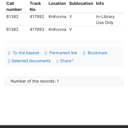
Call
Track
Location
Sublocation
Info
number
No.
81382
417992
Knihovna
V
In-Library
Use Only
81382
417993
Knihovna
V
To the basket
Permanent link
Bookmark
Selected documents
Share
Number of the records: 1