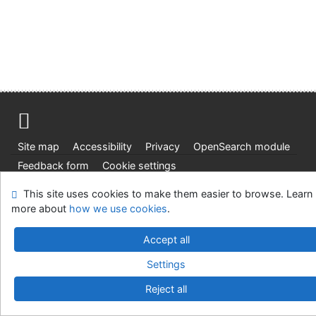
Site map
Accessibility
Privacy
OpenSearch module
Feedback form
Cookie settings
This site uses cookies to make them easier to browse. Learn
Univerzitní knihovna - Univerzita Hradec Králové
more about
how we use cookies
.
©1993-2026
IPAC
v.4.8.63a
-
Cosmotron Slovakia, s.r.o.
Accept all
Settings
Reject all