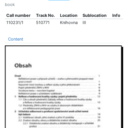
book
Call number
Track No.
Location
Sublocation
Info
110231/1
510771
Knihovna
III
Content