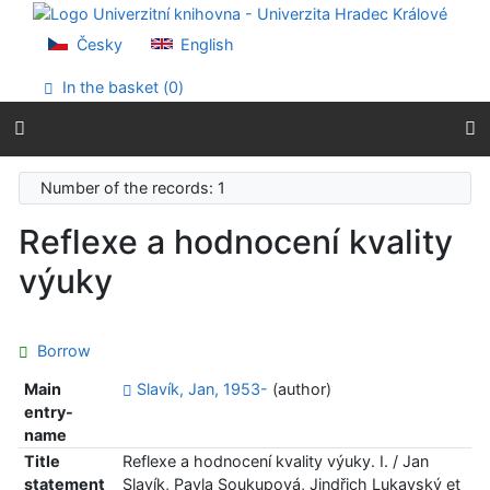
Go to content
Go to menu
Česky
English
Accessibility declaration
In the basket (
0
)
Number of the records: 1
Reflexe a hodnocení kvality
výuky
Borrow
Main
Slavík, Jan, 1953-
(author)
entry-
name
Title
Reflexe a hodnocení kvality výuky. I. / Jan
statement
Slavík, Pavla Soukupová, Jindřich Lukavský et