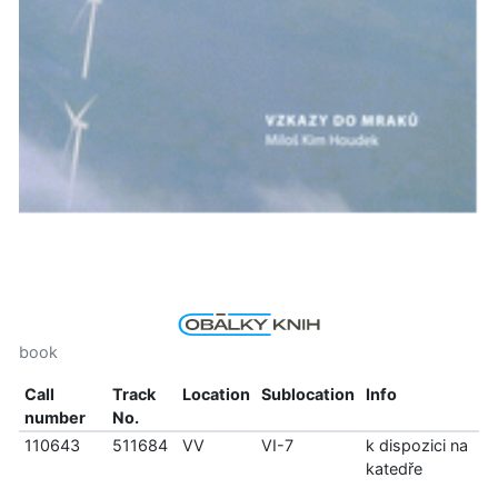
book
Call
Track
Location
Sublocation
Info
number
No.
110643
511684
VV
VI-7
k dispozici na
katedře