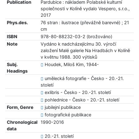
Publication
Pardubice : nákladem Polabské kulturní
společnosti v Kolíně vydalo Vespero, s.r.o.,
2017
Phys.des.
76 stran : ilustrace (převážně barevné) ; 21
cm
ISBN
978-80-88232-03-2 (brožováno)
Note
Vydáno k nadcházejícímu 30. výročí
založení Malé galerie Na Hradbách v Kolíně
v květnu 1988. 300 výtisků
Subj.
Houdek, Miloš Kim, 1944-
Headings
umělecká fotografie - Česko - 20.-21.
století
exlibris - Česko - 20.-21. století
pohlednice - Česko - 20.-21. století
Form, Genre
jubilejní publikace
fotografické publikace
Chronological
1990-2016
data
20.-21. století