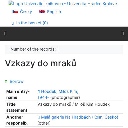
Go to content
Go to menu
Česky
English
Accessibility declaration
In the basket (
0
)
Number of the records: 1
Vzkazy do mraků
Borrow
Main entry-
Houdek, Miloš Kim,
name
1944-
(photographer)
Title
Vzkazy do mraků / Miloš Kim Houdek
statement
Another
Malá galerie Na Hradbách (Kolín, Česko)
responsib.
(other)