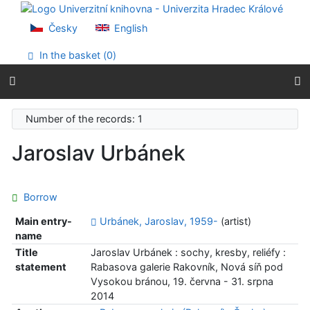
Go to content
Go to menu
Česky
English
Accessibility declaration
In the basket (
0
)
Number of the records: 1
Jaroslav Urbánek
Borrow
Main entry-
Urbánek, Jaroslav, 1959-
(artist)
name
Title
Jaroslav Urbánek : sochy, kresby, reliéfy :
statement
Rabasova galerie Rakovník, Nová síň pod
Vysokou bránou, 19. června - 31. srpna
2014