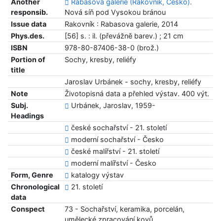
Another
Rabasova galerie (Rakovník, Česko).
responsib.
Nová síň pod Vysokou bránou
Issue data
Rakovník : Rabasova galerie, 2014
Phys.des.
[56] s. : il. (převážně barev.) ; 21 cm
ISBN
978-80-87406-38-0 (brož.)
Portion of
Sochy, kresby, reliéfy
title
Jaroslav Urbánek - sochy, kresby, reliéfy
Note
Životopisná data a přehled výstav. 400 výt.
Subj.
Urbánek, Jaroslav, 1959-
Headings
české sochařství - 21. století
moderní sochařství - Česko
české malířství - 21. století
moderní malířství - Česko
Form, Genre
katalogy výstav
Chronological
21. století
data
Conspect
73 - Sochařství, keramika, porcelán,
umělecké zpracování kovů