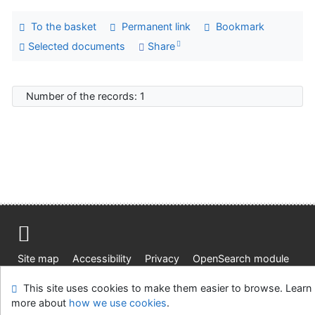
To the basket
Permanent link
Bookmark
Selected documents
Share
Number of the records: 1
Site map
Accessibility
Privacy
OpenSearch module
Feedback form
Cookie settings
This site uses cookies to make them easier to browse. Learn
more about
how we use cookies
.
Univerzitní knihovna - Univerzita Hradec Králové