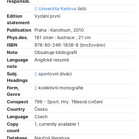
responsib.
Univerzita Karlova
(isb)
Edition
Vydání první
statement
Publication
Praha : Karolinum, 2010
Phys.des.
181 stran : ilustrace ; 21 cm
ISBN
978-80-246-1838-8 (brožováno)
Note
Obsahuje bibliografii
Language
Anglické resumé
note
Subj.
sportovní diváci
Headings
Form,
kolektivní monografie
Genre
Conspect
796 - Sport. Hry. Tělesná cvičení
Country
Česko
Language
Czech
Copy
1, currently available 1
count
Database
Naučná literatura