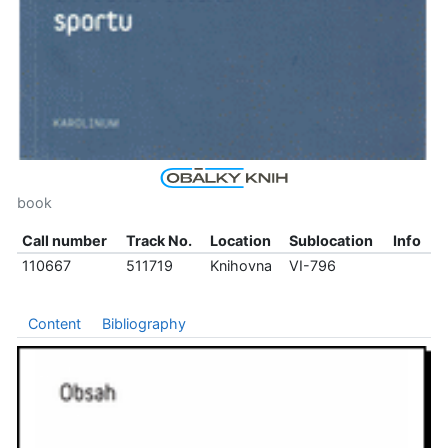
book
Call number
Track No.
Location
Sublocation
Info
110667
511719
Knihovna
VI-796
Content
Bibliography