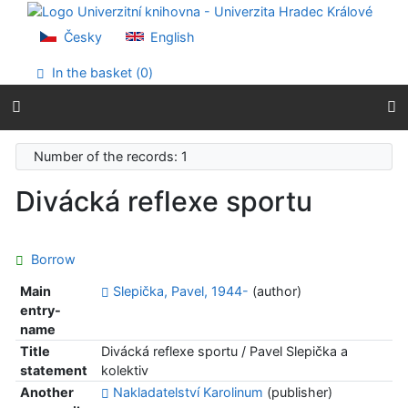
Go to content
Go to menu
Česky
English
Accessibility declaration
In the basket (
0
)
Number of the records: 1
Divácká reflexe sportu
Borrow
Main
Slepička, Pavel, 1944-
(author)
entry-
name
Title
Divácká reflexe sportu / Pavel Slepička a
statement
kolektiv
Another
Nakladatelství Karolinum
(publisher)