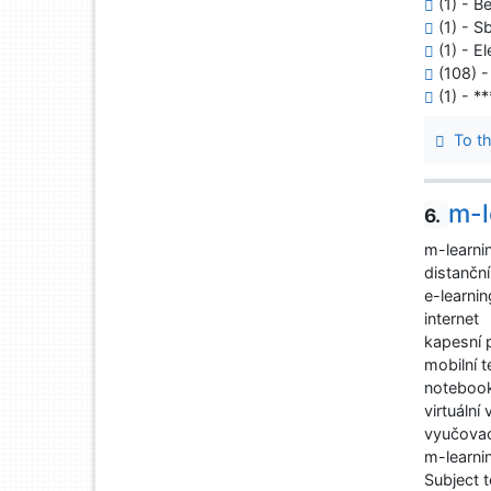
(1) - Be
(1) - S
(1) - E
(108) 
(1) - *
To th
m-l
6.
m-learni
distanční
e-learnin
internet
kapesní 
mobilní t
noteboo
virtuální
vyučova
m-learni
Subject t