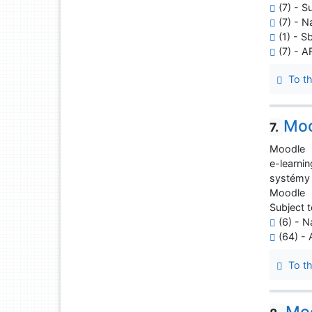
(7) - Su
(7) - N
(1) - S
(7) - 
To th
Mo
7.
Moodle
e-learnin
systémy 
Moodle
Subject t
(6) - N
(64) -
To th
Moo