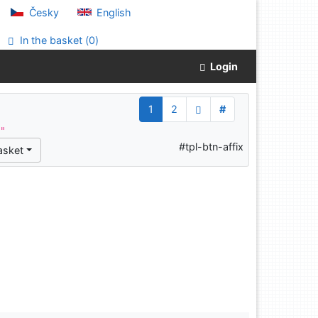
Česky
English
In the basket (
0
)
Login
1
2
#
^"
#tpl-btn-affix
asket