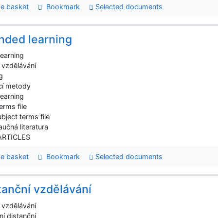
e basket
Bookmark
Selected documents
nded learning
learning
 vzdělávání
g
cí metody
learning
erms file
bject terms file
aučná literatura
 ARTICLES
e basket
Bookmark
Selected documents
tanční vzdělávání
 vzdělávání
í distanční