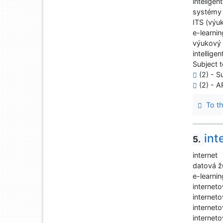
inteligen
systémy i
ITS (výu
e-learnin
výukový 
intellige
Subject t
(2) - Su
(2) - 
To th
int
5.
internet
datová žu
e-learnin
internet
interneto
interneto
internet