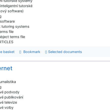
tní tutorské systémy
nteligentní tutorské
kový software)
g
software
nt tutoring systems
erms file
bject terms file
ARTICLES
e basket
Bookmark
Selected documents
ernet
rnalistika
g
ové podvody
vé publikování
vé televize
ové volby