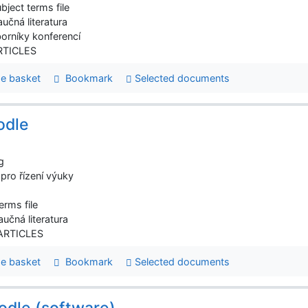
bject terms file
aučná literatura
borníky konferencí
ARTICLES
e basket
Bookmark
Selected documents
odle
g
pro řízení výuky
erms file
aučná literatura
 ARTICLES
e basket
Bookmark
Selected documents
dle (software)