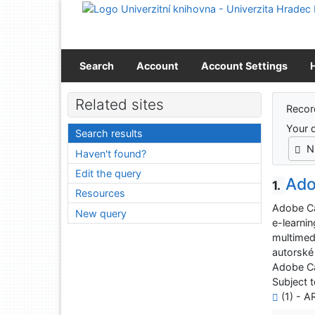
Go to content
Go to menu
Accessibility declaration
Search
Account
Account Settings
Sear
Related sites
Recor
Your 
Search results
N
Haven't found?
Edit the query
Ado
1.
Resources
Adobe Ca
New query
e-learnin
multimed
autorské
Adobe Ca
Subject t
(1) - A