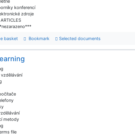
letrie
borníky konferencí
lektronické zdroje
- ARTICLES
**nezarazeno***
e basket
Bookmark
Selected documents
earning
ng
 vzdělávání
g
počítače
elefony
ky
 vzdělávání
cí metody
ng
erms file