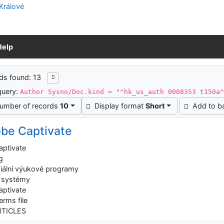
Help
ch results
ds found: 13
query:
Author Sysno/Doc.kind = "^hk_us_auth 0008353 t150a
umber of records
10
Display format
Short
Add to b
be Captivate
ptivate
g
iální výukové programy
 systémy
ptivate
erms file
RTICLES