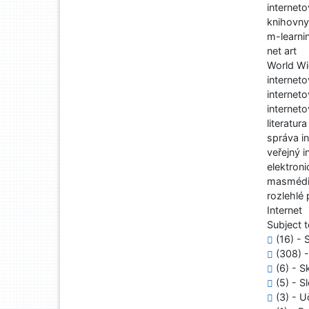
internet
knihovny
m-learni
net art
World W
interneto
internet
internet
literatura
správa in
veřejný i
elektron
masméd
rozlehlé 
Internet
Subject t
(16) - S
(308) -
(6) - S
(5) - S
(3) - U