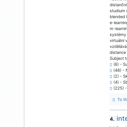
distančn
studium 
blended 
e-learnin
m-learni
systémy 
virtuální
vzdělává
distance
Subject t
(6) - Su
(48) - 
(2) - S
(4) - S
(225) 
To th
int
4.