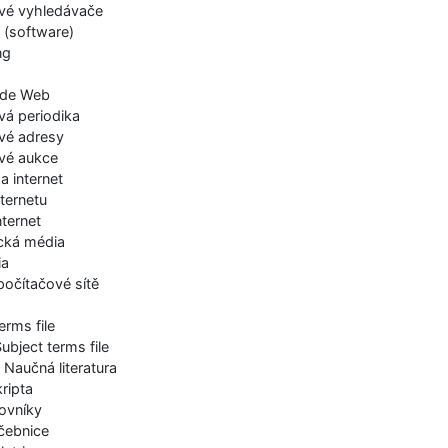
ové vyhledávače
 (software)
ng
ide Web
vá periodika
ové adresy
ové aukce
 a internet
ternetu
nternet
ická média
ia
počítačové sítě
erms file
ubject terms file
 Naučná literatura
kripta
lovníky
čebnice