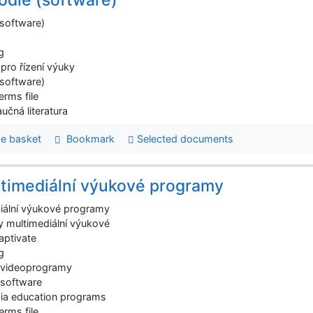
software)
g
pro řízení výuky
software)
erms file
učná literatura
e basket
Bookmark
Selected documents
timediální výukové programy
iální výukové programy
 multimediální výukové
ptivate
g
 videoprogramy
software
ia education programs
erms file