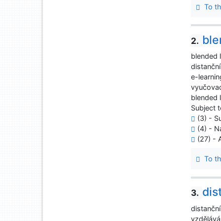
To th
ble
2.
blended 
distanční
e-learnin
vyučova
blended 
Subject t
(3) - Su
(4) - N
(27) -
To th
dis
3.
distanční
vzděláván