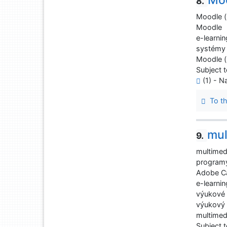
8.
Moodle (
Moodle
e-learnin
systémy 
Moodle (
Subject t
(1) - Na
To th
mul
9.
multimed
programy
Adobe Ca
e-learnin
výukové
výukový 
multimed
Subject t