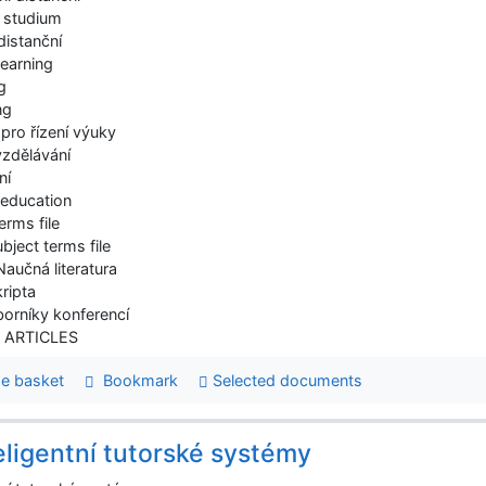
í studium
distanční
learning
g
ng
pro řízení výuky
 vzdělávání
ní
 education
erms file
bject terms file
Naučná literatura
kripta
borníky konferencí
- ARTICLES
e basket
Bookmark
Selected documents
eligentní tutorské systémy