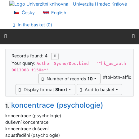
Go to content
Go to menu
Česky
English
Accessibility declaration
In the basket (
0
)
Search results
Records found: 4
Your query:
Author Sysno/Doc.kind = "^hk_us_auth
0013068 t150a^"
#tpl-btn-affix
Number of records
10
Display format
Short
Add to basket
koncentrace (psychologie)
1.
koncentrace (psychologie)
duševní koncentrace
koncentrace duševní
soustředění (psychologie)