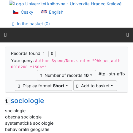
Go to content
Go to menu
Česky
English
Accessibility declaration
In the basket (
0
)
Search results
Records found: 1
Your query:
Author Sysno/Doc.kind = "^hk_us_auth
0018208 t150a^"
#tpl-btn-affix
Number of records
10
Display format
Short
Add to basket
sociologie
1.
sociologie
obecná sociologie
systematická sociologie
behaviorální geografie