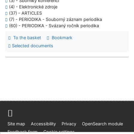
(3) - Sborníky konferencí
(4) - Elektronické zdroje
(37) - ARTICLES
(7) - PERIODIKA - Souborný záznam periodika
(60) - PERIODIKA - Svázaný ročník periodika
To the basket
Bookmark
Selected documents
Site map
Accessibility
Privacy
OpenSearch module
Feedback form
Cookie settings