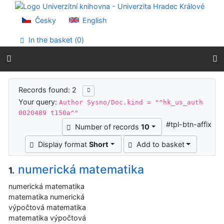
Go to content
Go to menu
Česky
English
Accessibility declaration
In the basket (
0
)
Search results
Records found: 2
Your query:
Author Sysno/Doc.kind = "^hk_us_auth
0020489 t150a^"
#tpl-btn-affix
Number of records
10
Display format
Short
Add to basket
numerická matematika
1.
numerická matematika
matematika numerická
výpočtová matematika
matematika výpočtová