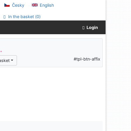
Česky
English
In the basket (
0
)
Login
^"
#tpl-btn-affix
asket