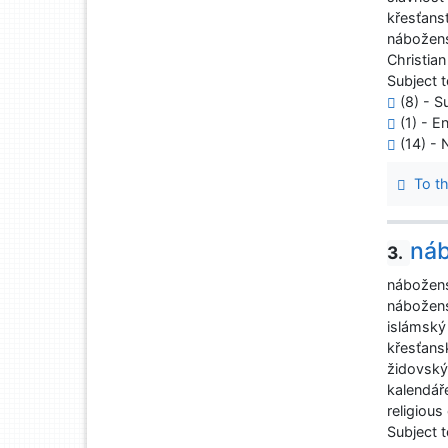
křesťanst
nábožen
Christian
Subject t
(8) - Su
(1) - E
(14) - 
To th
náb
3.
nábožens
nábožen
islámský
křesťans
židovský
kalendář
religious
Subject t