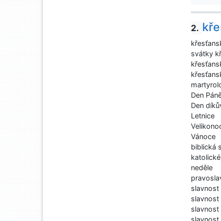
kře
2.
křesťans
svátky k
křesťans
křesťans
martyrol
Den Pán
Den díků
Letnice
Velikono
Vánoce
biblická
katolick
neděle
pravosla
slavnost
slavnost
slavnost 
slavnost