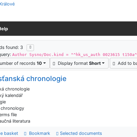
Help
ch results
ds found: 3
query:
Author Sysno/Doc.kind = "^hk_us_auth 0023615 t150a
umber of records
10
Display format
Short
Add to b
sťanská chronologie
ká chronologie
ký kalendář
gie
n chronology
erms file
aučná literatura
e basket
Bookmark
Selected documents