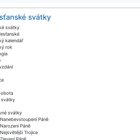
sťanské svátky
ké svátky
řesťanské
ký kalendář
ký rok
ogia
ě
vzdání
ce
 sobota
é svátky
vné svátky
 Nanebevstoupení Páně
 Narození Páně
Nejsvětější Trojice
 Zjevení Páně