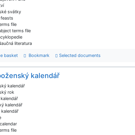
ví
ské svátky
 feasts
erms file
bject terms file
ncyklopedie
Naučná literatura
e basket
Bookmark
Selected documents
oženský kalendář
ký kalendář
ský rok
 kalendář
ký kalendář
 kalendář
e
 calendar
erms file