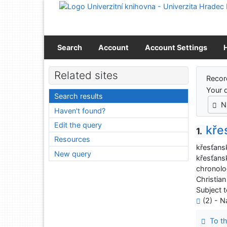
Go to content
Go to menu
Accessibility declaration
Search
Account
Account Settings
Sear
Related sites
Recor
Your 
Search results
N
Haven't found?
Edit the query
kře
1.
Resources
křesťans
New query
křesťans
chronolo
Christia
Subject t
(2) - N
To th