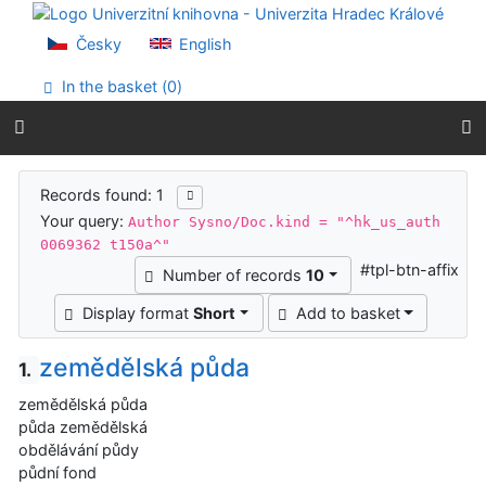
Go to content
Go to menu
Česky
English
Accessibility declaration
In the basket (
0
)
Search results
Records found: 1
Your query:
Author Sysno/Doc.kind = "^hk_us_auth
0069362 t150a^"
#tpl-btn-affix
Number of records
10
Display format
Short
Add to basket
zemědělská půda
1.
zemědělská půda
půda zemědělská
obdělávání půdy
půdní fond