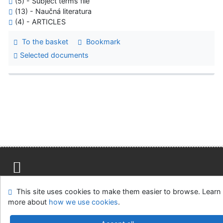
(5) - Subject terms file
(13) - Naučná literatura
(4) - ARTICLES
To the basket
Bookmark
Selected documents
Site map
Accessibility
Privacy
OpenSearch module
This site uses cookies to make them easier to browse. Learn
Feedback form
Cookie settings
more about
how we use cookies
.
Univerzitní knihovna - Univerzita Hradec Králové