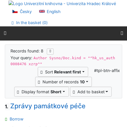
Go to content
Go to menu
Česky
English
Accessibility declaration
In the basket (
0
)
Search results
Records found: 8
Your query:
Author Sysno/Doc.kind = "^hk_us_auth
0008476 xzrp^"
#tpl-btn-affix
Sort
Relevant first
Number of records
10
Display format
Short
Add to basket
Zprávy památkové péče
1.
Borrow