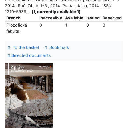
2014 . Roč. 74 , č. 1-6 , 2014 Praha : Jalna, 2014 . ISSN
1210-5538 .
[
1, currently available 1
]
Branch
Inaccesible
Available
Issued
Reserved
Filozofická
0
1
0
0
fakulta
To the basket
Bookmark
Selected documents