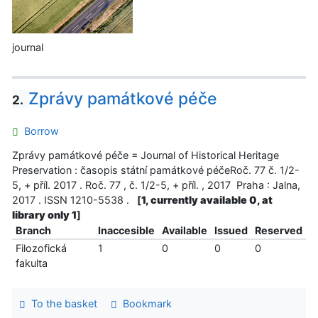
journal
Zprávy památkové péče
2.
Borrow
Zprávy památkové péče = Journal of Historical Heritage
Preservation : časopis státní památkové péčeRoč. 77 č. 1/2-
5, + příl. 2017 . Roč. 77 , č. 1/2-5, + příl. , 2017 Praha : Jalna,
2017 . ISSN 1210-5538 .
[
1, currently available 0, at
library only 1
]
Branch
Inaccesible
Available
Issued
Reserved
Filozofická
1
0
0
0
fakulta
To the basket
Bookmark