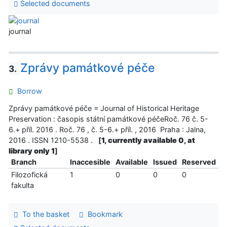
Selected documents
journal
Zprávy památkové péče
3.
Borrow
Zprávy památkové péče = Journal of Historical Heritage
Preservation : časopis státní památkové péčeRoč. 76 č. 5-
6.+ příl. 2016 . Roč. 76 , č. 5-6.+ příl. , 2016 Praha : Jalna,
2016 . ISSN 1210-5538 .
[
1, currently available 0, at
library only 1
]
Branch
Inaccesible
Available
Issued
Reserved
Filozofická
1
0
0
0
fakulta
To the basket
Bookmark