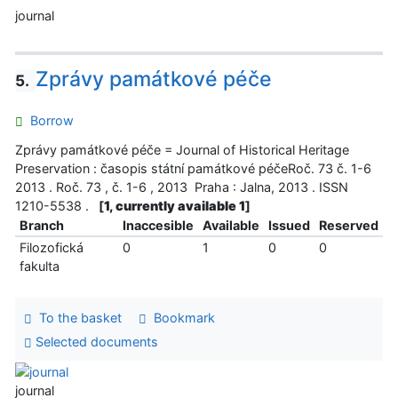
journal
Zprávy památkové péče
5.
Borrow
Zprávy památkové péče = Journal of Historical Heritage
Preservation : časopis státní památkové péčeRoč. 73 č. 1-6
2013 . Roč. 73 , č. 1-6 , 2013 Praha : Jalna, 2013 . ISSN
1210-5538 .
[
1, currently available 1
]
Branch
Inaccesible
Available
Issued
Reserved
Filozofická
0
1
0
0
fakulta
To the basket
Bookmark
Selected documents
journal