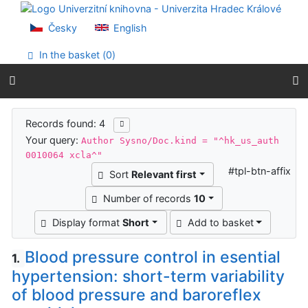
Go to content
Go to menu
Česky
English
Accessibility declaration
In the basket (
0
)
Search results
Records found: 4
Your query:
Author Sysno/Doc.kind = "^hk_us_auth
0010064 xcla^"
#tpl-btn-affix
Sort
Relevant first
Number of records
10
Display format
Short
Add to basket
Blood pressure control in esential
1.
hypertension: short-term variability
of blood pressure and baroreflex