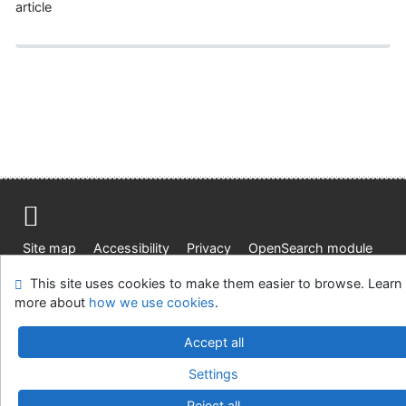
article
Site map
Accessibility
Privacy
OpenSearch module
Feedback form
Cookie settings
This site uses cookies to make them easier to browse. Learn
more about
how we use cookies
.
Univerzitní knihovna - Univerzita Hradec Králové
Accept all
©1993-2026
IPAC
v.4.8.63a
-
Cosmotron Slovakia, s.r.o.
Settings
Reject all