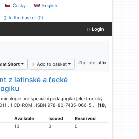
Česky
English
In the basket (
0
)
Login
#tpl-btn-affix
rmat
Short
Add to basket
 z latinské a řecké
gogiku
minologie pro speciální pedagogiku [elektronický
, 2011 . 1 CD-ROM . ISBN 978-80-7435-066-5 .
[
10,
Available
Issued
Reserved
10
0
0