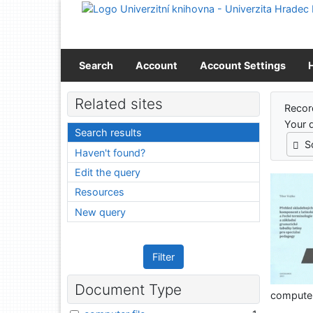
Go to content
Go to menu
Accessibility declaration
Search
Account
Account Settings
Sear
Related sites
Recor
Your 
Search results
S
Haven't found?
Edit the query
Resources
New query
Filter
Document Type
computer 