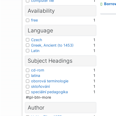
computer file
1
Borro
Availability
free
1
Language
Czech
1
Greek, Ancient (to 1453)
1
Latin
1
Subject Headings
cd-rom
1
latina
1
oborová terminologie
1
skloňování
1
speciální pedagogika
1
#tpl-btn-more
Author