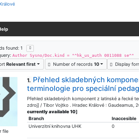
Help
ch results
ds found: 1
query:
Author Sysno/Doc.kind = "^hk_us_auth 0011088 se^"
ort
Relevant first
Number of records
10
Display fo
Přehled skladebných komponent
1.
terminologie pro speciální peda
Přehled skladebných komponent z latinské a řecké ter
zdroj] / Tibor Vojtko . Hradec Králové : Gaudeamus
currently available 10
]
Branch
Inaccesible
Univerzitní knihovna UHK
0
file