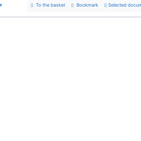
w
To the basket
Bookmark
Selected docu