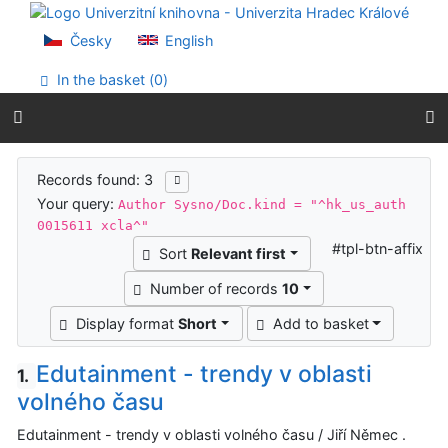
Go to content
Go to menu
Česky
English
Accessibility declaration
In the basket (
0
)
Search results
Records found: 3
Your query:
Author Sysno/Doc.kind = "^hk_us_auth
0015611 xcla^"
#tpl-btn-affix
Sort
Relevant first
Number of records
10
Display format
Short
Add to basket
Edutainment - trendy v oblasti
1.
volného času
Edutainment - trendy v oblasti volného času / Jiří Němec .