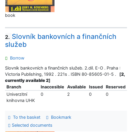
book
Slovník bankovních a finančních
2.
služeb
Borrow
Slovník bankovních a finančních služeb. 2.díl. E-O . Praha :
Victoria Publishing, 1992 . 221s . ISBN 80-85605-01-5 .
[
2,
currently available 2
]
Branch
Inaccesible
Available
Issued
Reserved
Univerzitní
0
2
0
0
knihovna UHK
To the basket
Bookmark
Selected documents