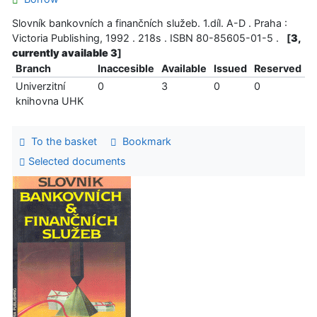
Slovník bankovních a finančních služeb. 1.díl. A-D . Praha :
Victoria Publishing, 1992 . 218s . ISBN 80-85605-01-5 .
[
3,
currently available 3
]
Branch
Inaccesible
Available
Issued
Reserved
Univerzitní
0
3
0
0
knihovna UHK
To the basket
Bookmark
Selected documents