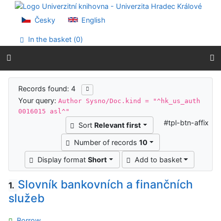
Go to content
Go to menu
Česky
English
Accessibility declaration
In the basket (
0
)
Search results
Records found: 4
Your query:
Author Sysno/Doc.kind = "^hk_us_auth
0016015 asl^"
#tpl-btn-affix
Sort
Relevant first
Number of records
10
Display format
Short
Add to basket
Slovník bankovních a finančních
1.
služeb
Borrow