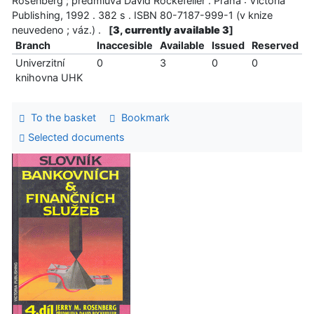
Rosenberg ; předmluva David Rockefeller . Praha : Victoria
Publishing, 1992 . 382 s . ISBN 80-7187-999-1 (v knize
neuvedeno ; váz.) .
[
3, currently available 3
]
Branch
Inaccesible
Available
Issued
Reserved
Univerzitní
0
3
0
0
knihovna UHK
To the basket
Bookmark
Selected documents